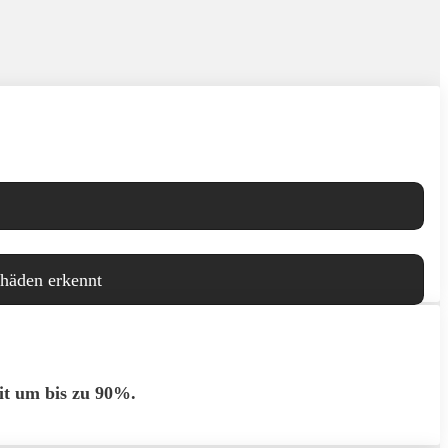
häden erkennt
it um bis zu 90%.