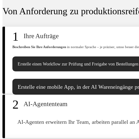
Von Anforderung zu produktionsreife
1
Ihre Aufträge
Beschreiben Sie Ihre Anforderungen
in normaler Sprache – je präziser, umso besser die
Erstelle einen Workflow zur Prüfung und Freigabe von
Bestellungen
Erstelle eine mobile App, in der AI
Wareneingänge pr
2
AI-Agententeam
Ich benötige eine Lösung für
Wartungsaufträge
Qualitätsprüfungen
I
AI-Agenten erweitern Ihr Team, arbeiten parallel an