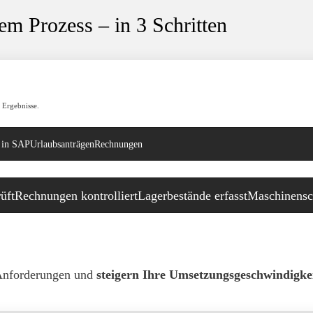
m Prozess – in 3 Schritten
 Ergebnisse.
 in SAP
Urlaubsanträgen
Rechnungen
üft
Rechnungen kontrolliert
Lagerbestände erfasst
Maschinensc
nventurerfassung
mit Checklisten und Foto-Upload
 Anforderungen und
steigern Ihre Umsetzungsgeschwindigke