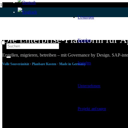
Lösungen
Die Enterprise-Plattform für 
Kunden
Hell
Dunkel
Erstellen, migrieren, betreiben – mit Governance by Design. SAP-in
Insights
Volle Souveränität
·
Planbare Kosten · Made in Germany
Unternehmen
Projekt anfragen